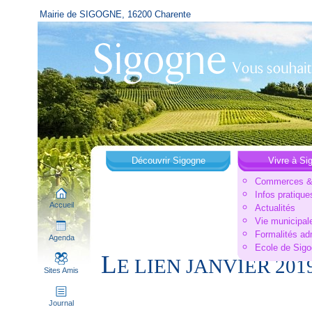
Mairie de SIGOGNE, 16200 Charente
Découvrir Sigogne
Vivre à Si
Commerces & 
Infos pratique
Accueil
Actualités
Vie municipal
Formalités ad
Agenda
Ecole de Sig
L
E LIEN JANVIER 2019
Sites Amis
Journal