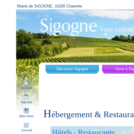
Mairie de SIGOGNE, 16200 Charente
Découvrir Sigogne
Vivre à Si
Accueil
Agenda
H
ébergement & Restaura
Sites Amis
Hôtels - Restaurants
Journal