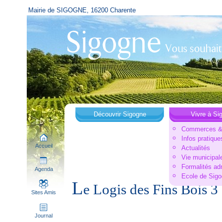
Mairie de SIGOGNE, 16200 Charente
Découvrir Sigogne
Vivre à Si
Commerces & 
Infos pratique
Accueil
Actualités
Vie municipal
Formalités ad
Agenda
Ecole de Sig
L
e Logis des Fins Bois 3 
Sites Amis
Journal