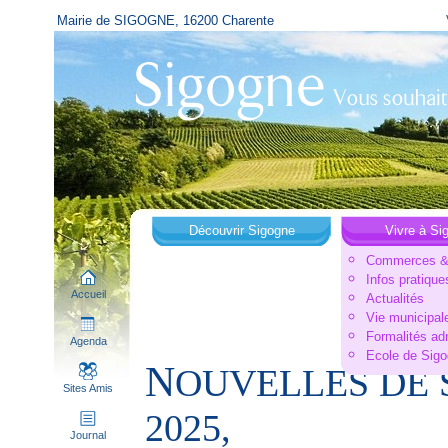
Mairie de SIGOGNE, 16200 Charente
Découvrir Sigogne
Vivre à Si
Commerces & 
Infos pratique
Accueil
Actualités
Vie municipal
Formalités ad
Agenda
Ecole de Sig
N
OUVELLES DE 
Sites Amis
2025,
Journal