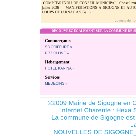
COMPTE-RENDU DE CONSEIL MUNICIPAL Conseil munic
juillet 2026 MANIFESTATIONS A SIGOGNE ET AU
COUPS DE JARNAC A SIG(...)
Le reste de not
DECOUVREZ EGALEMENT SUR LA COMMUNE DE SI
Commerçants
SB COIFFURE »
PIZZ O! LIVE »
Hebergement
HOTEL KARINA »
Services
MEDECINS »
©2009 Mairie de Sigogne en C
Internet Charente : Hexa 
La commune de Sigogne es
J
NOUVELLES DE SIGOGNE_1